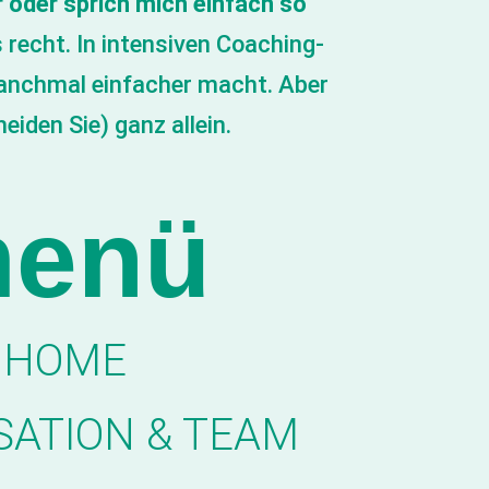
r oder sprich mich einfach so
 recht. In intensiven Coaching-
 manchmal einfacher macht. Aber
iden Sie) ganz allein.
enü
HOME
SATION & TEAM