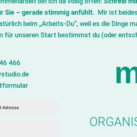
mmenarbeit bin ich da völlig offen:
Schreib mi
für Sie – gerade stimmig anfühlt.
Mir ist beides
atürlich beim „Arbeits-Du“, weil es die Dinge
für unseren Start bestimmst du (oder entsche
m
46 466
studio.de
tformular
ORGANI