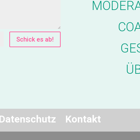
MODERA
COA
Schick es ab!
GE
Ü
Datenschutz
Kontakt